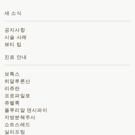
새 소식
공지사항
시술 사례
뷰티 팁
진료 안내
보톡스
히알루론산
리쥬란
프로파일로
쥬벨룩
플루리알 덴시파이
지방분해주사
쇼트스레드
실리프팅