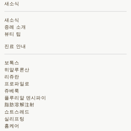
새소식
새소식
증례 소개
뷰티 팁
진료 안내
보톡스
히알루론산
리쥬란
프로파일로
쥬베룩
플루리알 덴시파이
脂肪溶解注射
쇼트스레드
실리프팅
홈케어