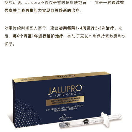
换句话说，Jalupro不仅仅是暂时使皮肤饱满——它是一种
通过增
强皮肤自身再生能力实现自然焕新的治疗
。
效果持续时间因人而异，建议
初期每隔3-4周进行2-3次治疗
。之
后，
每6个月至1年进行维护治疗
，有助于更长久地保持紧致度和水
润感。