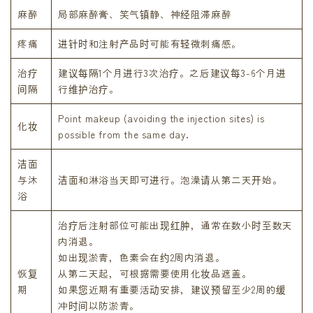
麻醉
局部麻醉膏、笑气镇静、神经阻滞麻醉
疼痛
进针时和注射产品时可能有轻微刺痛感。
治疗
建议每隔1个月进行3次治疗。之后建议每3-6个月进
间隔
行维护治疗。
Point makeup (avoiding the injection sites) is
化妆
possible from the same day.
洁面
与沐
洁面和淋浴当天即可进行。泡澡请从第二天开始。
浴
治疗后注射部位可能出现红肿，通常在数小时至数天
内消退。
如出现淤青，色素会在约2周内消退。
恢复
从第二天起，可根据需要使用化妆品遮盖。
期
如果您近期有重要活动安排，建议预留至少2周的缓
冲时间以防淤青。