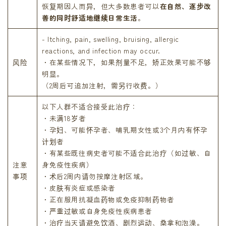
恢复期因人而异，但大多数患者可以
在自然、逐步改
善的同时舒适地继续日常生活
。
- Itching, pain, swelling, bruising, allergic
reactions, and infection may occur.
风险
・在某些情况下，如果剂量不足，矫正效果可能不够
明显。
（2周后可追加注射，需另行收费。）
以下人群不适合接受此治疗：
・未满18岁者
・孕妇、可能怀孕者、哺乳期女性或3个月内有怀孕
计划者
・有某些既往病史者可能不适合此治疗（如过敏、自
注意
身免疫性疾病）
事项
・术后2周内请勿按摩注射区域。
・皮肤有炎症或感染者
・正在服用抗凝血药物或免疫抑制药物者
・严重过敏或自身免疫性疾病患者
・治疗当天请避免饮酒、剧烈运动、桑拿和泡澡。